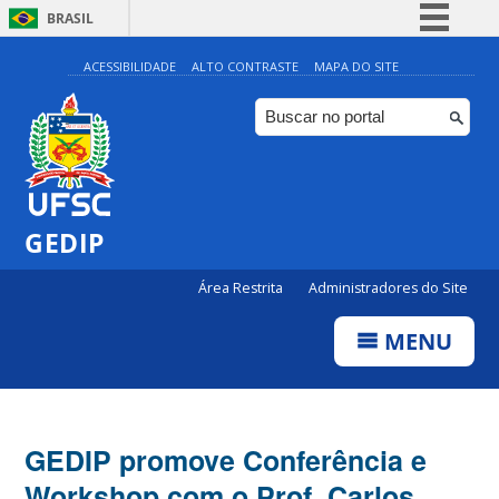
BRASIL
Simplifique!
ACESSIBILIDADE
ALTO CONTRASTE
MAPA DO SITE
Comunica BR
Participe
Acesso à informação
Legislação
GEDIP
Canais
Área Restrita
Administradores do Site
MENU
GEDIP promove Conferência e
Workshop com o Prof. Carlos