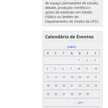
de espaço permanente de estudo,
debate, produção científica e
ações de extensão em Direito
Público no âmbito do
Departamento de Direito da UFSC.
Calendário de Eventos
JUNHO
D
S
T
Q
Q
S
S
1
2
3
4
5
6
7
8
9
10
11
12
13
14
15
16
17
18
19
20
21
22
23
24
25
26
27
28
29
30
jul »