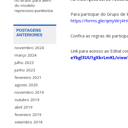
no Brasil: para além
do modelo
repressivo-punitivista
Para participar do Grupo de 
https://forms.gle/qmyWrj4
POSTAGENS
ANTERIORES
Confira as regras de particip
novembro 2024
Link para acesso ao Edital c
março 2024
eYkgl3UU1gXbrLmKL/view?
julho 2023
junho 2023
fevereiro 2021
agosto 2020
novembro 2019
outubro 2019
abril 2019
fevereiro 2019
setembro 2018