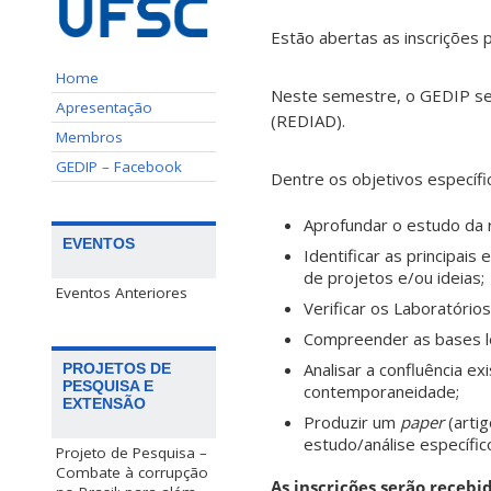
Estão abertas as inscrições 
Home
Neste semestre, o GEDIP ser
Apresentação
(REDIAD).
Membros
GEDIP – Facebook
Dentre os objetivos específ
Aprofundar o estudo da r
EVENTOS
Identificar as principai
de projetos e/ou ideias;
Eventos Anteriores
Verificar os Laboratóri
Compreender as bases le
Analisar a confluência ex
PROJETOS DE
PESQUISA E
contemporaneidade;
EXTENSÃO
Produzir um
paper
(artig
estudo/análise específico
Projeto de Pesquisa –
Combate à corrupção
As inscrições serão recebi