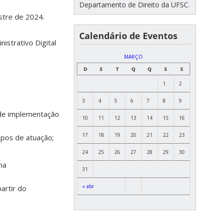
Departamento de Direito da UFSC.
stre de 2024.
Calendário de Eventos
strativo Digital
MARÇO
D
S
T
Q
Q
S
S
1
2
3
4
5
6
7
8
9
s de implementação
10
11
12
13
14
15
16
17
18
19
20
21
22
23
opos de atuação;
24
25
26
27
28
29
30
na
31
« abr
artir do