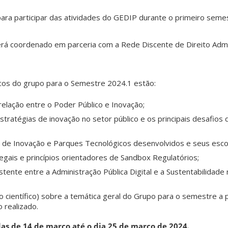
para participar das atividades do GEDIP durante o primeiro seme
á coordenado em parceria com a Rede Discente de Direito Admini
icos do grupo para o Semestre 2024.1 estão:
elação entre o Poder Público e Inovação;
s estratégias de inovação no setor público e os principais desafio
os de Inovação e Parques Tecnológicos desenvolvidos e seus esc
gais e princípios orientadores de Sandbox Regulatórios;
istente entre a Administração Pública Digital e a Sustentabilidade 
o científico) sobre a temática geral do Grupo para o semestre a p
 realizado.
das de 14 de março até o dia 25 de março de 2024.