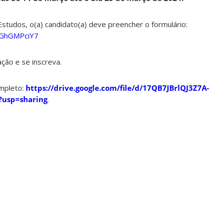
Estudos, o(a) candidato(a) deve preencher o formulário:
HGhGMPciY7
ação e se inscreva.
ompleto:
https://drive.google.com/file/d/17QB7JBrlQJ3Z7A-
usp=sharing
.