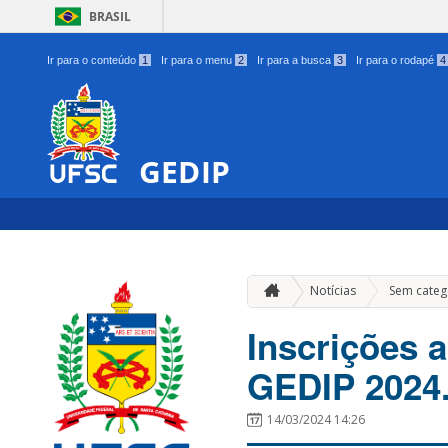
BRASIL
Ir para o conteúdo
1
Ir para o menu
2
Ir para a busca
3
Ir para o rodapé
4
GEDIP
Notícias
Sem categ
Inscrições a
GEDIP 2024
14/03/2024 14:26