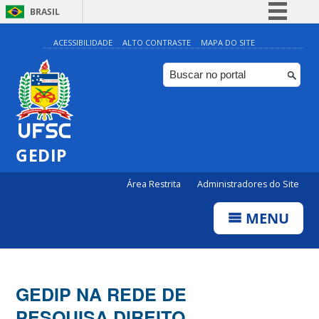
BRASIL
Simplifique!
ACESSIBILIDADE
ALTO CONTRASTE
MAPA DO SITE
Comunica BR
Participe
Acesso à informação
Legislação
GEDIP
Canais
Área Restrita
Administradores do Site
MENU
GEDIP NA REDE DE
PESQUISA DIREITO