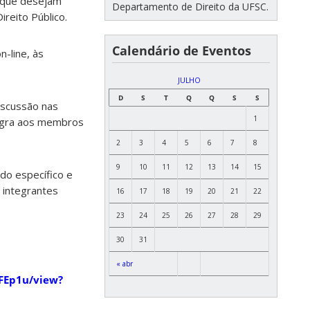
 que desejam
Departamento de Direito da UFSC.
reito Público.
Calendário de Eventos
-line, às
JULHO
D
S
T
Q
Q
S
S
discussão nas
1
ntegra aos membros
2
3
4
5
6
7
8
9
10
11
12
13
14
15
do específico e
 integrantes
16
17
18
19
20
21
22
23
24
25
26
27
28
29
30
31
« abr
FEp1u/view?