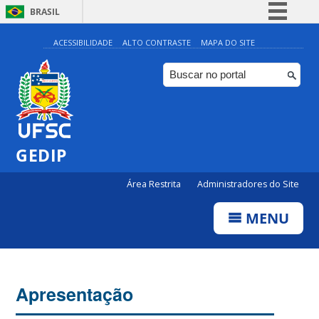
BRASIL
Simplifique!
ACESSIBILIDADE
ALTO CONTRASTE
MAPA DO SITE
Comunica BR
Participe
Acesso à informação
Legislação
GEDIP
Canais
Área Restrita
Administradores do Site
MENU
Apresentação