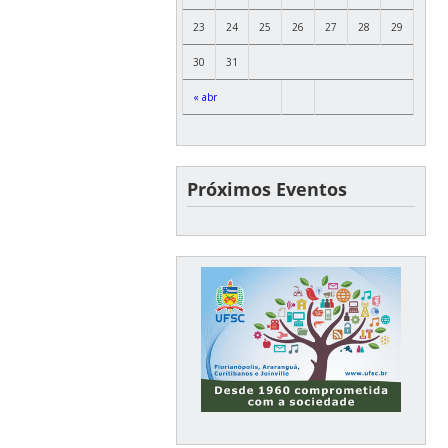
23
24
25
26
27
28
29
30
31
« abr
Próximos Eventos