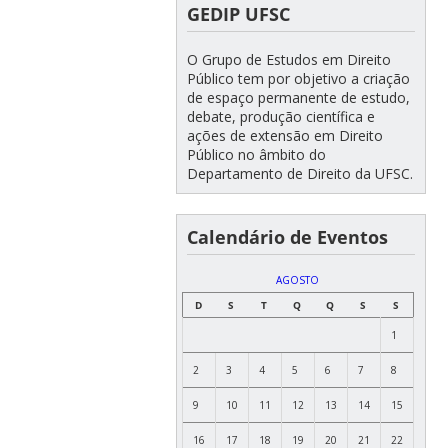
GEDIP UFSC
O Grupo de Estudos em Direito
Público tem por objetivo a criação
de espaço permanente de estudo,
debate, produção científica e
ações de extensão em Direito
Público no âmbito do
Departamento de Direito da UFSC.
Calendário de Eventos
AGOSTO
D
S
T
Q
Q
S
S
1
2
3
4
5
6
7
8
9
10
11
12
13
14
15
16
17
18
19
20
21
22