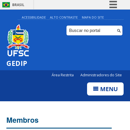
BRASIL
Simplifique!
ACESSIBILIDADE
ALTO CONTRASTE
MAPA DO SITE
Comunica BR
Participe
Acesso à informação
Legislação
GEDIP
Canais
Área Restrita
Administradores do Site
MENU
Membros