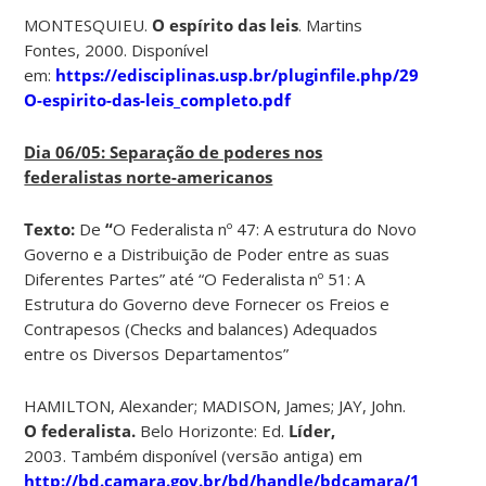
MONTESQUIEU.
O espírito das leis
. Martins
Fontes, 2000. Disponível
em:
https://edisciplinas.usp.br/pluginfile.php/296371
O-espirito-das-leis_completo.pdf
Dia 06/05: Separação de poderes nos
federalistas norte-americanos
Texto:
De
“
O Federalista nº 47: A estrutura do Novo
Governo e a Distribuição de Poder entre as suas
Diferentes Partes” até “O Federalista nº 51: A
Estrutura do Governo deve Fornecer os Freios e
Contrapesos (Checks and balances) Adequados
entre os Diversos Departamentos”
HAMILTON, Alexander; MADISON, James; JAY, John.
O federalista.
Belo Horizonte: Ed.
Líder,
2003. Também disponível (versão antiga) em
http://bd.camara.gov.br/bd/handle/bdcamara/17661