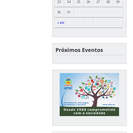
23
24
25
26
27
28
29
30
31
« abr
Próximos Eventos