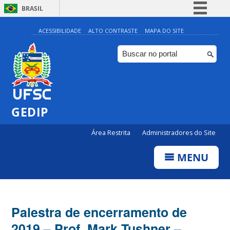
BRASIL
Simplifique!
ACESSIBILIDADE
ALTO CONTRASTE
MAPA DO SITE
Comunica BR
Participe
Acesso à informação
Legislação
GEDIP
Canais
Área Restrita
Administradores do Site
MENU
Palestra de encerramento de
2019 – Prof. Mark Tushner –