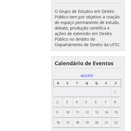
O Grupo de Estudos em Direito
Público tem por objetivo a criação
de espaço permanente de estudo,
debate, produção científica e
ações de extensão em Direito
Público no âmbito do
Departamento de Direito da UFSC.
Calendário de Eventos
AGOSTO
D
S
T
Q
Q
S
S
1
2
3
4
5
6
7
8
9
10
11
12
13
14
15
16
17
18
19
20
21
22