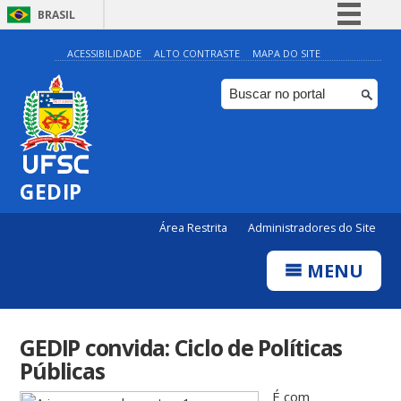
BRASIL
Simplifique!
ACESSIBILIDADE
ALTO CONTRASTE
MAPA DO SITE
Comunica BR
Participe
Acesso à informação
Legislação
GEDIP
Canais
Área Restrita
Administradores do Site
MENU
GEDIP convida: Ciclo de Políticas
Públicas
É com